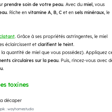
ur
prendre soin de votre peau
. Avec du
miel
, vous
peau
. Riche en
vitamine A, B, C
et en
sels minéraux
, le
clatant
. Grâce à ses propriétés astringentes, le miel
es éclaircissent et
clarifient le teint
.
 la quantité de miel que vous possédez). Appliquez c
nts circulaires sur la peau
. Puis, rincez-vous avec d
au
.
des toxines
epik : wayhomestudio