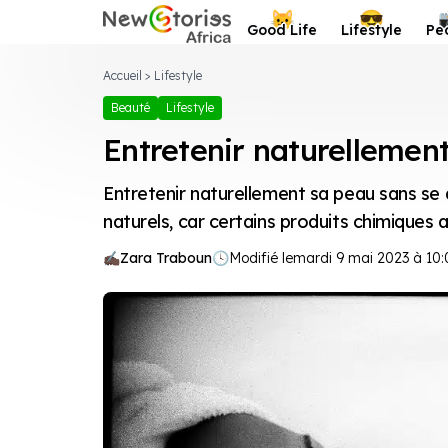
Newstories Africa
😺
😎
Good Life
Lifestyle
Pe
Accueil
>
Lifestyle
Beauté
Lifestyle
Entretenir naturellemen
Entretenir naturellement sa peau sans se d
naturels, car certains produits chimiques 
Zara Traboun
🕓
Modifié le
mardi 9 mai 2023 à 10: