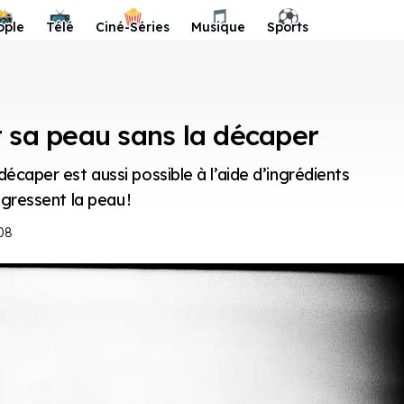
📸
📺
🍿
🎵
⚽️
ople
Télé
Ciné-Séries
Musique
Sports
t sa peau sans la décaper
écaper est aussi possible à l’aide d’ingrédients
agressent la peau !
08