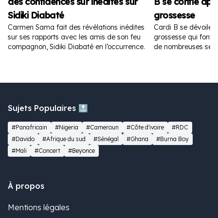
des confidences sur inédites sur
B se confie apr
Sidiki Diabaté
grossesse
Carmen Sama fait des révélations inédites
Cardi B se dévoile 
sur ses rapports avec les amis de son feu
grossesse qui font fu
compagnon, Sidiki Diabaté en l’occurrence.
de nombreuses sem
Sujets Populaires 🔝
#Panafricain
#Nigeria
#Cameroun
#Côte d'ivoire
#RDC
#Davido
#Afrique du sud
#Sénégal
#Ghana
#Burna Boy
#Mali
#Concert
#Beyonce
À propos
Mentions légales