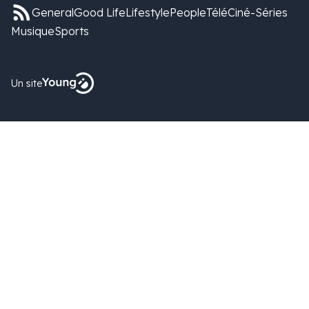
General
Good Life
Lifestyle
People
Télé
Ciné-Séries
Musique
Sports
Un site