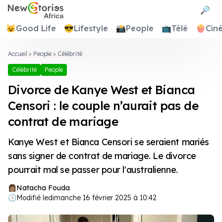
Newstories Africa
🔎
😺
Good Life
😎
Lifestyle
📸
People
📺
Télé
🍿
Cin
Accueil
>
People
>
Célébrité
Célébrité
People
Divorce de Kanye West et Bianca
Censori : le couple n’aurait pas de
contrat de mariage
Kanye West et Bianca Censori se seraient mariés
sans signer de contrat de mariage. Le divorce
pourrait mal se passer pour l'australienne.
Natacha Fouda
🕓
Modifié le
dimanche 16 février 2025 à 10:42