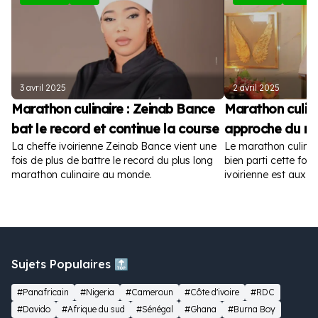
3 avril 2025
2 avril 2025
Marathon culinaire : Zeinab Bance
Marathon culina
bat le record et continue la course
approche du re
La cheffe ivoirienne Zeinab Bance vient une
Le marathon culina
fois de plus de battre le record du plus long
bien parti cette fois
marathon culinaire au monde.
ivoirienne est aux 
120 heures.
Sujets Populaires 🔝
#Panafricain
#Nigeria
#Cameroun
#Côte d'ivoire
#RDC
#Davido
#Afrique du sud
#Sénégal
#Ghana
#Burna Boy