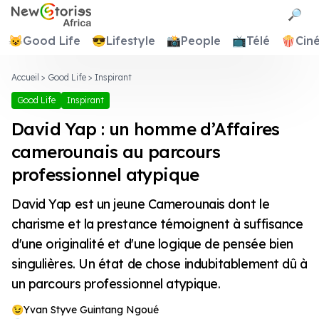
Newstories Africa
🔎
😺
Good Life
😎
Lifestyle
📸
People
📺
Télé
🍿
Cin
Accueil
>
Good Life
>
Inspirant
Good Life
Inspirant
David Yap : un homme d’Affaires
camerounais au parcours
professionnel atypique
David Yap est un jeune Camerounais dont le
charisme et la prestance témoignent à suffisance
d'une originalité et d'une logique de pensée bien
singulières. Un état de chose indubitablement dû à
un parcours professionnel atypique.
Yvan Styve Guintang Ngoué