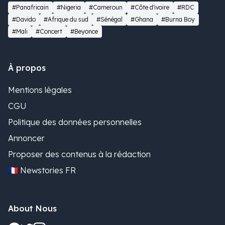
#Panafricain
#Nigeria
#Cameroun
#Côte d'ivoire
#RDC
#Davido
#Afrique du sud
#Sénégal
#Ghana
#Burna Boy
#Mali
#Concert
#Beyonce
À propos
Mentions légales
CGU
Politique des données personnelles
Annoncer
Proposer des contenus à la rédaction
🇫🇷 Newstories FR
About Nous