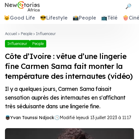
Newstories Africa
🔎
😺
Good Life
😎
Lifestyle
📸
People
📺
Télé
🍿
Cin
Accueil
>
People
>
Influenceur
Influenceur
People
Côte d’Ivoire : vêtue d’une lingerie
fine Carmen Sama fait monter la
température des internautes (vidéo)
Il y a quelques jours, Carmen Sama faisait
sensation auprès des internautes en s'affichant
très séduisante dans une lingerie fine.
Yvan Tounssi Ndjock
🕓
Modifié le
jeudi 13 juillet 2023 à 11:17