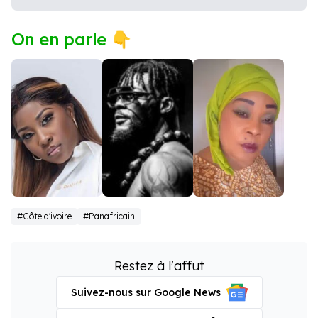
On en parle 👇
Carmen
Dj Arafat
Tina
#Côte d'ivoire
#Panafricain
Sama
Glamour
Restez à l'affut
Suivez-nous sur Google News