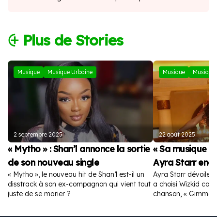
⨭ Plus de Stories
Musique
Musique Urbaine
Musique
Musique 
2 septembre 2025
22 août 2025
« Mytho » : Shan’l annonce la sortie
« Sa musique es
de son nouveau single
Ayra Starr enc
« Mytho », le nouveau hit de Shan’l est-il un
Ayra Starr dévoile la
disstrack à son ex-compagnon qui vient tout
a choisi Wizkid com
juste de se marier ?
chanson, « Gimme D