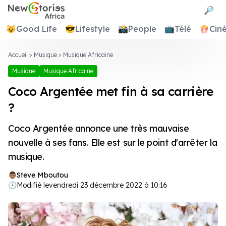
Newstories Africa
🔎
😺
Good Life
😎
Lifestyle
📸
People
📺
Télé
🍿
Cin
Accueil
>
Musique
>
Musique Africaine
Musique
Musique Africaine
Coco Argentée met fin à sa carrière
?
Coco Argentée annonce une très mauvaise
nouvelle à ses fans. Elle est sur le point d'arrêter la
musique.
Steve Mboutou
🕓
Modifié le
vendredi 23 décembre 2022 à 10:16