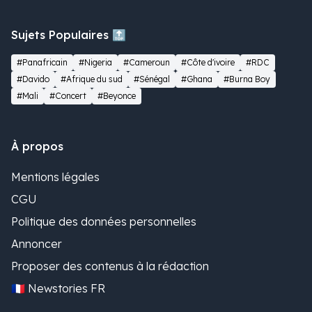
Sujets Populaires 🔝
#Panafricain
#Nigeria
#Cameroun
#Côte d'ivoire
#RDC
#Davido
#Afrique du sud
#Sénégal
#Ghana
#Burna Boy
#Mali
#Concert
#Beyonce
À propos
Mentions légales
CGU
Politique des données personnelles
Annoncer
Proposer des contenus à la rédaction
🇫🇷 Newstories FR