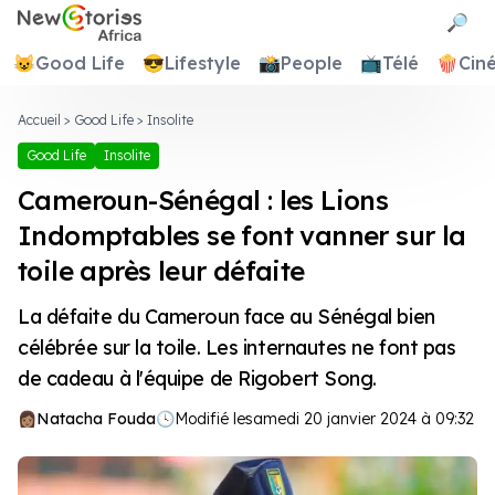
Newstories Africa
🔎
😺
Good Life
😎
Lifestyle
📸
People
📺
Télé
🍿
Cin
Accueil
>
Good Life
>
Insolite
Good Life
Insolite
Cameroun-Sénégal : les Lions
Indomptables se font vanner sur la
toile après leur défaite
La défaite du Cameroun face au Sénégal bien
célébrée sur la toile. Les internautes ne font pas
de cadeau à l'équipe de Rigobert Song.
Natacha Fouda
🕓
Modifié le
samedi 20 janvier 2024 à 09:32