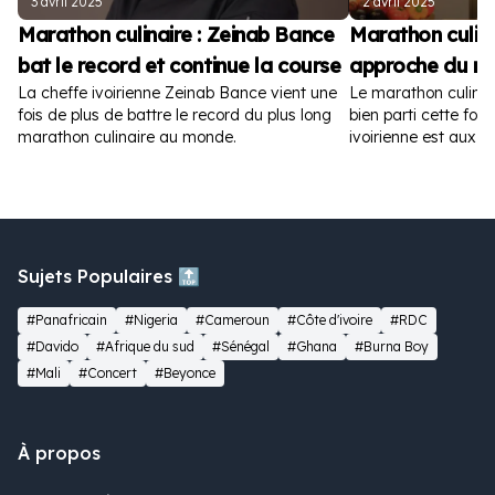
3 avril 2025
2 avril 2025
Marathon culinaire : Zeinab Bance
Marathon culina
bat le record et continue la course
approche du re
La cheffe ivoirienne Zeinab Bance vient une
Le marathon culina
fois de plus de battre le record du plus long
bien parti cette fois
marathon culinaire au monde.
ivoirienne est aux 
120 heures.
Sujets Populaires 🔝
#Panafricain
#Nigeria
#Cameroun
#Côte d'ivoire
#RDC
#Davido
#Afrique du sud
#Sénégal
#Ghana
#Burna Boy
#Mali
#Concert
#Beyonce
À propos