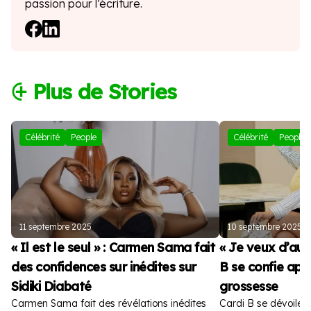
passion pour l’écriture.
⨭ Plus de Stories
Célébrité
People
Célébrité
People
11 septembre 2025
10 septembre 2025
« Il est le seul » : Carmen Sama fait
« Je veux d’autr
des confidences sur inédites sur
B se confie apr
Sidiki Diabaté
grossesse
Carmen Sama fait des révélations inédites
Cardi B se dévoile 