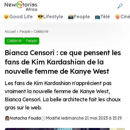
Newstories Africa
🔎
😺
Good Life
😎
Lifestyle
📸
People
📺
Télé
🍿
Cin
Accueil
>
People
>
Célébrité
Célébrité
People
Bianca Censori : ce que pensent les
fans de Kim Kardashian de la
nouvelle femme de Kanye West
Les fans de Kim Kardashian n'apprécient pas
vraiment la nouvelle femme de Kanye West,
Bianca Censori. La belle architecte fait les choux
gras sur le web.
Natacha Fouda
🕓
Modifié le
dimanche 21 mai 2023 à 15:19