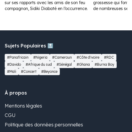
sur ses rapports avec les amis de son feu
grossesse qui font fu
compagnon, Sidiki Diabaté en l’occurrence.
de nombreuses sem
Sujets Populaires 🔝
#Panafricain
#Nigeria
#Cameroun
#Côte d'ivoire
#RDC
#Davido
#Afrique du sud
#Sénégal
#Ghana
#Burna Boy
#Mali
#Concert
#Beyonce
À propos
Mentions légales
CGU
Politique des données personnelles