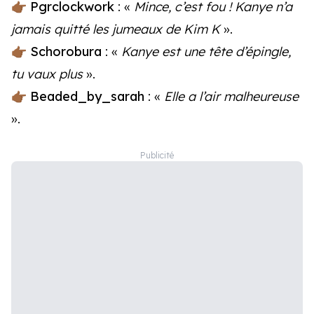
👉🏾
Pgrclockwork
: «
Mince, c’est fou ! Kanye n’a
jamais quitté les jumeaux de Kim K
».
👉🏾
Schorobura
: «
Kanye est une tête d’épingle,
tu vaux plus
».
👉🏾
Beaded_by_sarah
: «
Elle a l’air malheureuse
».