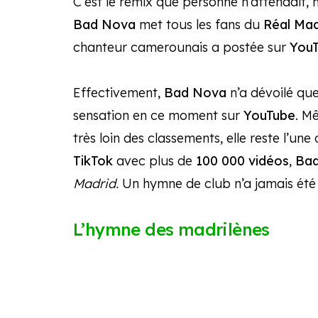
C’est le remix que personne n’attendait, 
Bad Nova
met tous les fans du
Réal Mad
chanteur camerounais a postée sur
You
Effectivement,
Bad Nova
n’a dévoilé que 
sensation en ce moment sur
YouTube
. M
très loin des classements, elle reste l’un
TikTok
avec plus de
100 000 vidéos
,
Ba
Madrid.
Un hymne de club n’a jamais été 
L’hymne des madrilènes