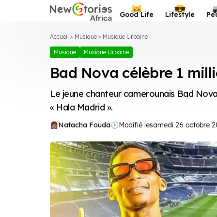
Newstories Africa
😺
😎
Good Life
Lifestyle
Pe
Accueil
>
Musique
>
Musique Urbaine
Musique
Musique Urbaine
Bad Nova célèbre 1 mill
Le jeune chanteur camerounais Bad Nova f
« Hala Madrid ».
Natacha Fouda
🕓
Modifié le
samedi 26 octobre 2