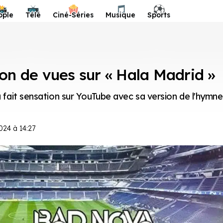
📸
📺
🍿
🎵
⚽️
ople
Télé
Ciné-Séries
Musique
Sports
ion de vues sur « Hala Madrid »
ait sensation sur YouTube avec sa version de l'hymne
024 à 14:27