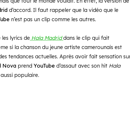
mais que tout le monde voulait. En effet, la version de
rid
d’accord. Il faut rappeler que la vidéo que le
Tube
n’est pas un clip comme les autres.
les lyrics de
Hala Madrid
dans le clip qui fait
ême si la chanson du jeune artiste camerounais est
e des tendances actuelles. Après avoir fait sensation su
d
Nova
prend
YouTube
d’assaut avec son hit
Hala
aussi populaire.