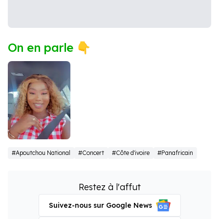
On en parle 👇
Roseline
#Apoutchou National
#Concert
#Côte d'ivoire
#Panafricain
Layo
Restez à l'affut
Suivez-nous sur Google News