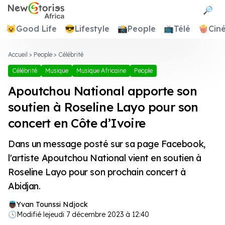
Newstories Africa
🔎
😺
Good Life
😎
Lifestyle
📸
People
📺
Télé
🍿
Cin
Accueil
>
People
>
Célébrité
Célébrité
Musique
Musique Africaine
People
Apoutchou National apporte son
soutien à Roseline Layo pour son
concert en Côte d’Ivoire
Dans un message posté sur sa page Facebook,
l'artiste Apoutchou National vient en soutien à
Roseline Layo pour son prochain concert à
Abidjan.
Yvan Tounssi Ndjock
🕓
Modifié le
jeudi 7 décembre 2023 à 12:40