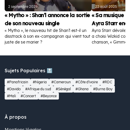
2 septembre 2025
22 août 2025
« Mytho » : Shan’l annonce la sortie
« Sa musique es
de son nouveau single
Ayra Starr enc
« Mytho », le nouveau hit de Shan’l est-il un
Ayra Starr dévoile la
disstrack à son ex-compagnon qui vient tout
a choisi Wizkid com
juste de se marier ?
chanson, « Gimme D
Sujets Populaires 🔝
#Panafricain
#Nigeria
#Cameroun
#Côte d'ivoire
#RDC
#Davido
#Afrique du sud
#Sénégal
#Ghana
#Burna Boy
#Mali
#Concert
#Beyonce
À propos
Mentions légales