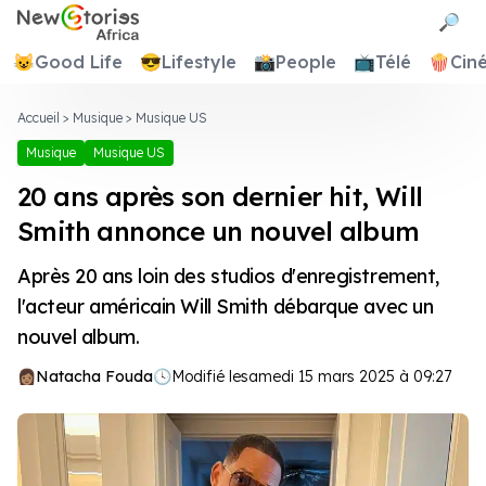
Newstories Africa
🔎
😺
Good Life
😎
Lifestyle
📸
People
📺
Télé
🍿
Cin
Accueil
>
Musique
>
Musique US
Musique
Musique US
20 ans après son dernier hit, Will
Smith annonce un nouvel album
Après 20 ans loin des studios d'enregistrement,
l'acteur américain Will Smith débarque avec un
nouvel album.
Natacha Fouda
🕓
Modifié le
samedi 15 mars 2025 à 09:27