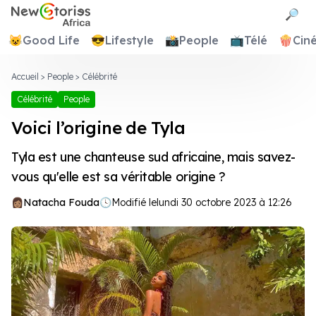
Newstories Africa
🔎
😺
Good Life
😎
Lifestyle
📸
People
📺
Télé
🍿
Cin
Accueil
>
People
>
Célébrité
Célébrité
People
Voici l’origine de Tyla
Tyla est une chanteuse sud africaine, mais savez-
vous qu'elle est sa véritable origine ?
Natacha Fouda
🕓
Modifié le
lundi 30 octobre 2023 à 12:26