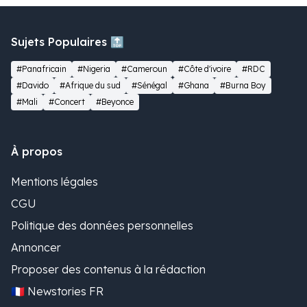
Sujets Populaires 🔝
#Panafricain
#Nigeria
#Cameroun
#Côte d'ivoire
#RDC
#Davido
#Afrique du sud
#Sénégal
#Ghana
#Burna Boy
#Mali
#Concert
#Beyonce
À propos
Mentions légales
CGU
Politique des données personnelles
Annoncer
Proposer des contenus à la rédaction
🇫🇷 Newstories FR