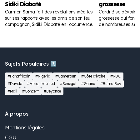
Sidiki Diabaté
grossesse
Carmen Sama fait des révélations inédites
Cardi B se dévoile 
sur ses rapports avec les amis de son feu
grossesse qui font fu
compagnon, Sidiki Diabaté en l’occurrence.
de nombreuses sem
Sujets Populaires 🔝
#Panafricain
#Nigeria
#Cameroun
#Côte d'ivoire
#RDC
#Davido
#Afrique du sud
#Sénégal
#Ghana
#Burna Boy
#Mali
#Concert
#Beyonce
À propos
Mentions légales
CGU