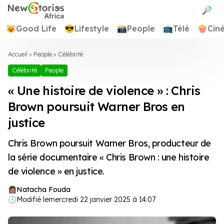
Newstories Africa
🔎
😺
Good Life
😎
Lifestyle
📸
People
📺
Télé
🍿
Cin
Accueil
>
People
>
Célébrité
Célébrité
People
« Une histoire de violence » : Chris
Brown poursuit Warner Bros en
justice
Chris Brown poursuit Warner Bros, producteur de
la série documentaire « Chris Brown : une histoire
de violence » en justice.
Natacha Fouda
🕓
Modifié le
mercredi 22 janvier 2025 à 14:07