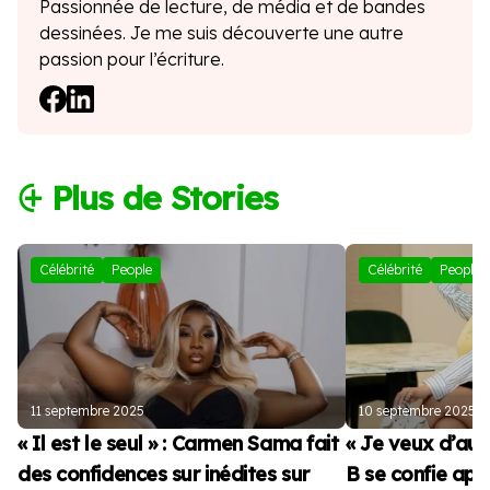
Passionnée de lecture, de média et de bandes
dessinées. Je me suis découverte une autre
passion pour l’écriture.
⨭ Plus de Stories
Célébrité
People
Célébrité
People
11 septembre 2025
10 septembre 2025
« Il est le seul » : Carmen Sama fait
« Je veux d’autr
des confidences sur inédites sur
B se confie apr