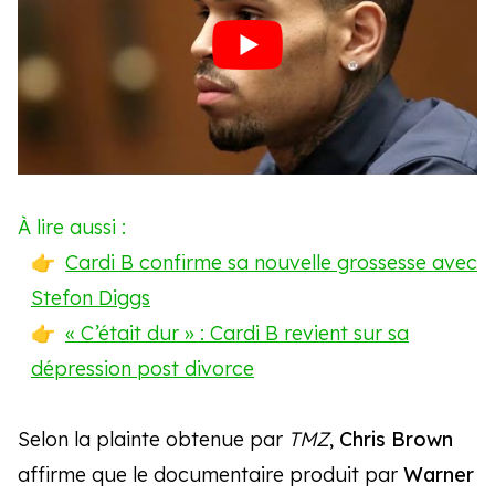
À lire aussi :
Cardi B confirme sa nouvelle grossesse avec
Stefon Diggs
« C’était dur » : Cardi B revient sur sa
dépression post divorce
Selon la plainte obtenue par
TMZ
,
Chris Brown
affirme que le documentaire produit par
Warner