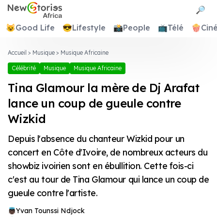
Newstories Africa
🔎
😺
Good Life
😎
Lifestyle
📸
People
📺
Télé
🍿
Cin
Accueil
>
Musique
>
Musique Africaine
Célébrité
Musique
Musique Africaine
Tina Glamour la mère de Dj Arafat
lance un coup de gueule contre
Wizkid
Depuis l'absence du chanteur Wizkid pour un
concert en Côte d'Ivoire, de nombreux acteurs du
showbiz ivoirien sont en ébullition. Cette fois-ci
c'est au tour de Tina Glamour qui lance un coup de
gueule contre l'artiste.
Yvan Tounssi Ndjock