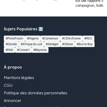
sur ses rapports av
compagnon, Sidiki D
Sujets Populaires 🔝
#Panafricain
#Nigeria
#Cameroun
#Côte d'ivoire
#RDC
#Davido
#Afrique du sud
#Sénégal
#Ghana
#Burna Boy
#Mali
#Concert
#Beyonce
À propos
Mentions légales
CGU
Politique des données personnelles
Annoncer