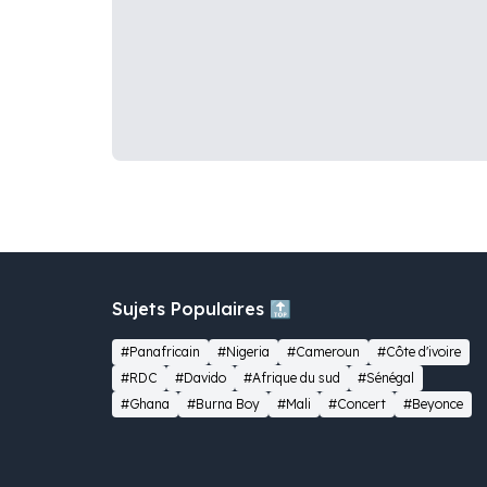
Sujets Populaires 🔝
#Panafricain
#Nigeria
#Cameroun
#Côte d'ivoire
#RDC
#Davido
#Afrique du sud
#Sénégal
#Ghana
#Burna Boy
#Mali
#Concert
#Beyonce