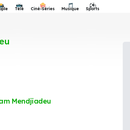
📸
📺
🍿
🎵
⚽️
ople
Télé
Ciné-Séries
Musique
Sports
eu
kam Mendjiadeu