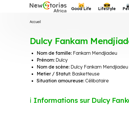
Newstories Africa
😺
😎
Good Life
Lifestyle
Pe
Accueil
Dulcy Fankam Mendjiad
Nom de famille:
Fankam Mendjiadeu
Prénom:
Dulcy
Nom de scène:
Dulcy Fankam Mendjiadeu
Metier / Statut:
Basketteuse
Situation amoureuse:
Célibataire
Informations sur Dulcy Fan