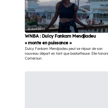
12 avril 2023
WNBA : Dulcy Fankam Mendjiadeu
« monte en puissance »
Dulcy Fankam Mendjiadeu peut se réjouir de son
nouveau départ en tant que basketteuse. Elle honore
Cameroun.