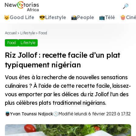
Newstories Africa
🔎
😺
Good Life
😎
Lifestyle
📸
People
📺
Télé
🍿
Cin
Accueil
>
Lifestyle
>
Food
Food
Lifestyle
Riz Jollof : recette facile d’un plat
typiquement nigérian
Vous êtes à la recherche de nouvelles sensations
culinaires ? À l'aide de cette recette facile, laissez-
vous emporter par les délices du riz Jollof l'un des
plus célèbres plats traditionnel nigérians.
Yvan Tounssi Ndjock
🕓
Modifié le
lundi 6 février 2023 à 17:32