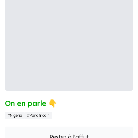
On en parle 👇
#Nigeria
#Panafricain
Restez à l'affut