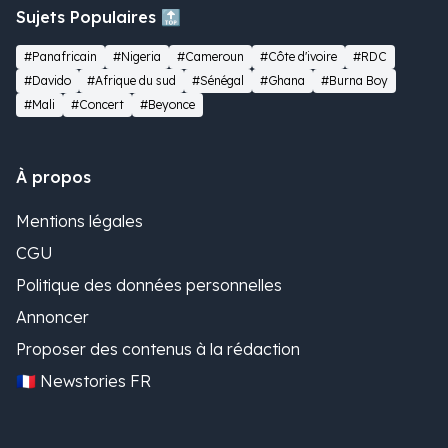
Sujets Populaires 🔝
#Panafricain
#Nigeria
#Cameroun
#Côte d'ivoire
#RDC
#Davido
#Afrique du sud
#Sénégal
#Ghana
#Burna Boy
#Mali
#Concert
#Beyonce
À propos
Mentions légales
CGU
Politique des données personnelles
Annoncer
Proposer des contenus à la rédaction
🇫🇷 Newstories FR