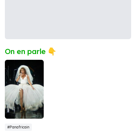
On en parle 👇
Beyonce
#Panafricain