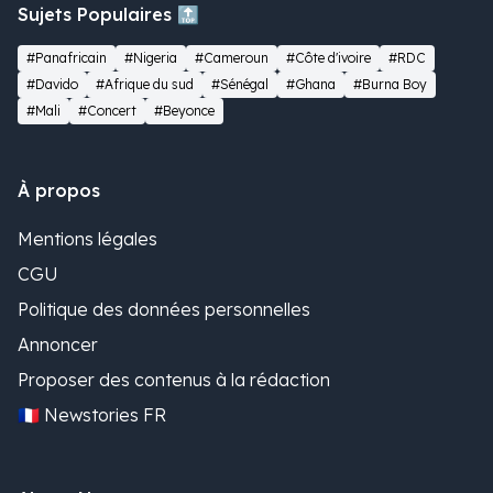
Sujets Populaires 🔝
#Panafricain
#Nigeria
#Cameroun
#Côte d'ivoire
#RDC
#Davido
#Afrique du sud
#Sénégal
#Ghana
#Burna Boy
#Mali
#Concert
#Beyonce
À propos
Mentions légales
CGU
Politique des données personnelles
Annoncer
Proposer des contenus à la rédaction
🇫🇷 Newstories FR