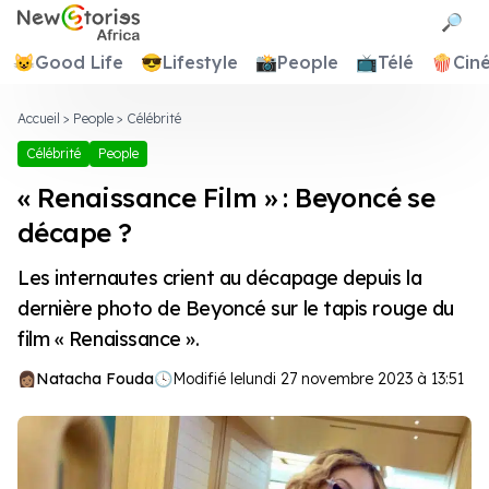
Newstories Africa
🔎
😺
Good Life
😎
Lifestyle
📸
People
📺
Télé
🍿
Cin
Accueil
>
People
>
Célébrité
Célébrité
People
« Renaissance Film » : Beyoncé se
décape ?
Les internautes crient au décapage depuis la
dernière photo de Beyoncé sur le tapis rouge du
film « Renaissance ».
Natacha Fouda
🕓
Modifié le
lundi 27 novembre 2023 à 13:51