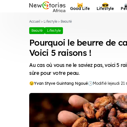
Newstories Africa
😺
😎
Good Life
Lifestyle
Pe
Accueil
>
Lifestyle
>
Beauté
Beauté
Lifestyle
Pourquoi le beurre de ca
Voici 5 raisons !
Au cas où vous ne le saviez pas, voici 5 r
sûre pour votre peau.
Yvan Styve Guintang Ngoué
🕓
Modifié le
jeudi 21