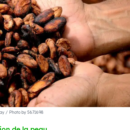
ay / Photo by 5671698
tion de la peau