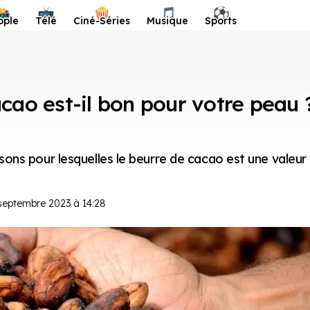
📸
📺
🍿
🎵
⚽️
ople
Télé
Ciné-Séries
Musique
Sports
cao est-il bon pour votre peau 
aisons pour lesquelles le beurre de cacao est une valeur
 septembre 2023 à 14:28