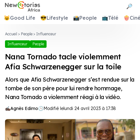
Newstories Africa
🔎
😺
Good Life
😎
Lifestyle
📸
People
📺
Télé
🍿
Cin
Accueil
>
People
>
Influenceur
Influenceur
People
Nana Tornado tacle violemment
Afia Schwarzenegger sur la toile
Alors que Afia Schwarzenegger s’est rendue sur la
tombe de son père pour lui rendre hommage,
Nana Tornado a violemment réagi à la vidéo.
Agnès Edimo
🕓
Modifié le
lundi 24 avril 2023 à 17:38