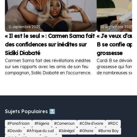
11 septembre 2025
10 septembre 2025
« Il est le seul » : Carmen Sama fait
« Je veux d’autr
des confidences sur inédites sur
B se confie apr
Sidiki Diabaté
grossesse
Carmen Sama fait des révélations inédites
Cardi B se dévoile 
sur ses rapports avec les amis de son feu
grossesse qui font fu
compagnon, Sidiki Diabaté en l’occurrence.
de nombreuses sem
Sujets Populaires 🔝
#Panafricain
#Nigeria
#Cameroun
#Côte d'ivoire
#RDC
#Davido
#Afrique du sud
#Sénégal
#Ghana
#Burna Boy