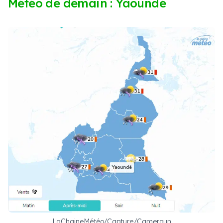
Météo de demain : Yaoundé
LaChaineMétéo/Capture/Cameroun