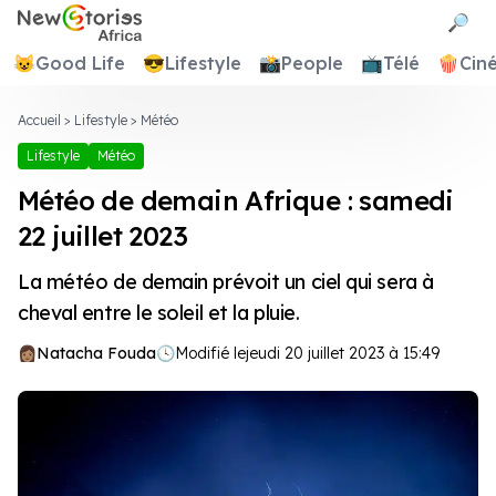
Newstories Africa
🔎
😺
Good Life
😎
Lifestyle
📸
People
📺
Télé
🍿
Cin
Accueil
>
Lifestyle
>
Météo
Lifestyle
Météo
Météo de demain Afrique : samedi
22 juillet 2023
La météo de demain prévoit un ciel qui sera à
cheval entre le soleil et la pluie.
Natacha Fouda
🕓
Modifié le
jeudi 20 juillet 2023 à 15:49