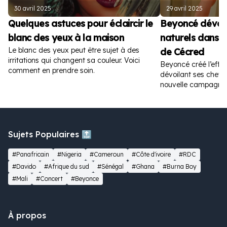
30 avril 2025
29 avril 2025
Quelques astuces pour éclaircir le
Beyoncé dévoil
blanc des yeux à la maison
naturels dans la
Le blanc des yeux peut être sujet à des
de Cécred
irritations qui changent sa couleur. Voici
Beyoncé créé l’effer
comment en prendre soin.
dévoilant ses cheve
nouvelle campagne p
Sujets Populaires 🔝
#Panafricain
#Nigeria
#Cameroun
#Côte d'ivoire
#RDC
#Davido
#Afrique du sud
#Sénégal
#Ghana
#Burna Boy
#Mali
#Concert
#Beyonce
À propos