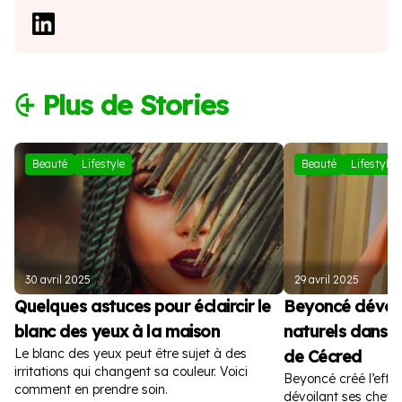
⨭ Plus de Stories
Beauté
Lifestyle
Beauté
Lifestyle
30 avril 2025
29 avril 2025
Quelques astuces pour éclaircir le
Beyoncé dévoil
blanc des yeux à la maison
naturels dans la
Le blanc des yeux peut être sujet à des
de Cécred
irritations qui changent sa couleur. Voici
Beyoncé créé l’effer
comment en prendre soin.
dévoilant ses cheve