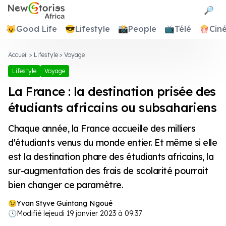
Newstories Africa
🔎
😺
Good Life
😎
Lifestyle
📸
People
📺
Télé
🍿
Cin
Accueil
>
Lifestyle
>
Voyage
Lifestyle
Voyage
La France : la destination prisée des
étudiants africains ou subsahariens
Chaque année, la France accueille des milliers
d'étudiants venus du monde entier. Et même si elle
est la destination phare des étudiants africains, la
sur-augmentation des frais de scolarité pourrait
bien changer ce paramètre.
Yvan Styve Guintang Ngoué
🕓
Modifié le
jeudi 19 janvier 2023 à 09:37