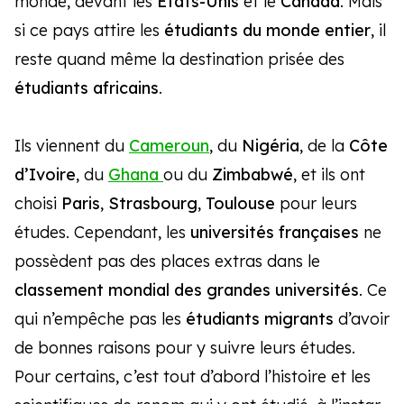
monde, devant les
États-Unis
et le
Canada
. Mais
si ce pays attire les
étudiants du monde entier
, il
reste quand même la destination prisée des
étudiants africains
.
Ils viennent du
Cameroun
, du
Nigéria
, de la
Côte
d’Ivoire
, du
Ghana
ou du
Zimbabwé
, et ils ont
choisi
Paris
,
Strasbourg
,
Toulouse
pour leurs
études. Cependant, les
universités françaises
ne
possèdent pas des places extras dans le
classement mondial des grandes universités
. Ce
qui n’empêche pas les
étudiants migrants
d’avoir
de bonnes raisons pour y suivre leurs études.
Pour certains, c’est tout d’abord l’histoire et les