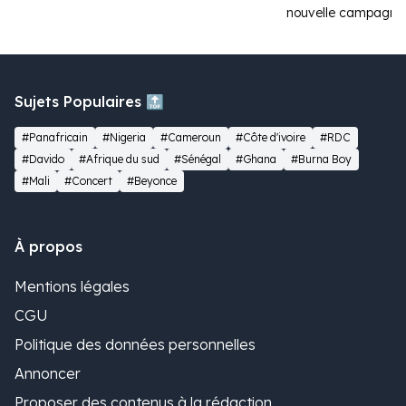
nouvelle campagne p
Sujets Populaires 🔝
#Panafricain
#Nigeria
#Cameroun
#Côte d'ivoire
#RDC
#Davido
#Afrique du sud
#Sénégal
#Ghana
#Burna Boy
#Mali
#Concert
#Beyonce
À propos
Mentions légales
CGU
Politique des données personnelles
Annoncer
Proposer des contenus à la rédaction