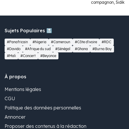
compagnon, Sidiki D
Sujets Populaires 🔝
#Panafricain
#Nigeria
#Cameroun
#Côte d'ivoire
#RDC
#Davido
#Afrique du sud
#Sénégal
#Ghana
#Burna Boy
#Mali
#Concert
#Beyonce
À propos
Mentions légales
CGU
Politique des données personnelles
Annoncer
Proposer des contenus à la rédaction