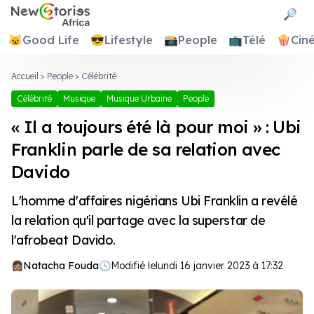
Newstories Africa
🔎
😺
Good Life
😎
Lifestyle
📸
People
📺
Télé
🍿
Cin
Accueil
>
People
>
Célébrité
Célébrité
Musique
Musique Urbaine
People
« Il a toujours été là pour moi » : Ubi
Franklin parle de sa relation avec
Davido
L'homme d'affaires nigérians Ubi Franklin a revélé
la relation qu'il partage avec la superstar de
l'afrobeat Davido.
Natacha Fouda
🕓
Modifié le
lundi 16 janvier 2023 à 17:32