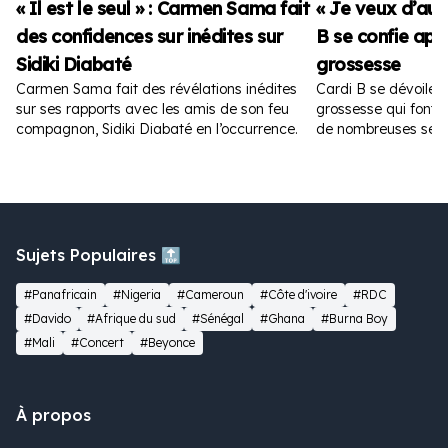
« Il est le seul » : Carmen Sama fait
« Je veux d’autr
des confidences sur inédites sur
B se confie apr
Sidiki Diabaté
grossesse
Carmen Sama fait des révélations inédites
Cardi B se dévoile 
sur ses rapports avec les amis de son feu
grossesse qui font fu
compagnon, Sidiki Diabaté en l’occurrence.
de nombreuses sem
Sujets Populaires 🔝
#Panafricain
#Nigeria
#Cameroun
#Côte d'ivoire
#RDC
#Davido
#Afrique du sud
#Sénégal
#Ghana
#Burna Boy
#Mali
#Concert
#Beyonce
À propos