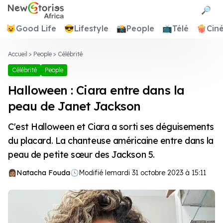
Newstories Africa
🔎
😺
Good Life
😎
Lifestyle
📸
People
📺
Télé
🍿
Cin
Accueil
>
People
>
Célébrité
Célébrité
People
Halloween : Ciara entre dans la
peau de Janet Jackson
C'est Halloween et Ciara a sorti ses déguisements
du placard. La chanteuse américaine entre dans la
peau de petite sœur des Jackson 5.
Natacha Fouda
🕓
Modifié le
mardi 31 octobre 2023 à 15:11