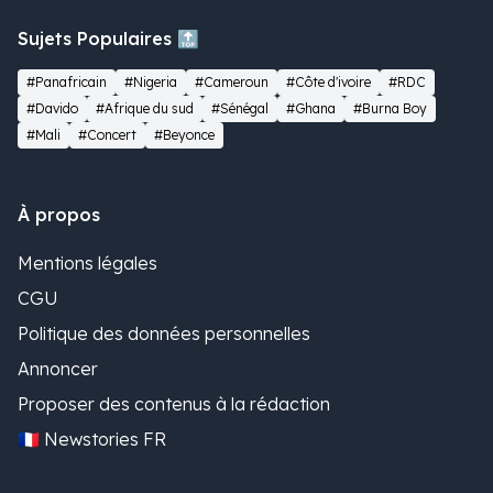
Sujets Populaires 🔝
#Panafricain
#Nigeria
#Cameroun
#Côte d'ivoire
#RDC
#Davido
#Afrique du sud
#Sénégal
#Ghana
#Burna Boy
#Mali
#Concert
#Beyonce
À propos
Mentions légales
CGU
Politique des données personnelles
Annoncer
Proposer des contenus à la rédaction
🇫🇷 Newstories FR