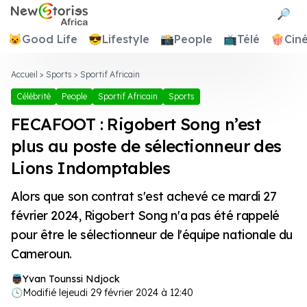
Newstories Africa
🔎
😺
Good Life
😎
Lifestyle
📸
People
📺
Télé
🍿
Cin
Accueil
>
Sports
>
Sportif Africain
Célébrité
People
Sportif Africain
Sports
FECAFOOT : Rigobert Song n’est
plus au poste de sélectionneur des
Lions Indomptables
Alors que son contrat s'est achevé ce mardi 27
février 2024, Rigobert Song n'a pas été rappelé
pour être le sélectionneur de l'équipe nationale du
Cameroun.
Yvan Tounssi Ndjock
🕓
Modifié le
jeudi 29 février 2024 à 12:40