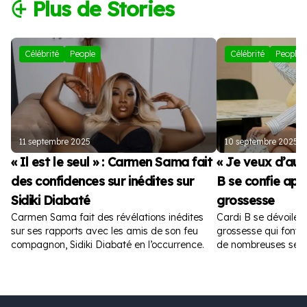
⨭ Plus de Stories
Célébrité
People
Célébrité
People
11 septembre 2025
10 septembre 2025
« Il est le seul » : Carmen Sama fait
« Je veux d’autr
des confidences sur inédites sur
B se confie apr
Sidiki Diabaté
grossesse
Carmen Sama fait des révélations inédites
Cardi B se dévoile 
sur ses rapports avec les amis de son feu
grossesse qui font fu
compagnon, Sidiki Diabaté en l’occurrence.
de nombreuses sem