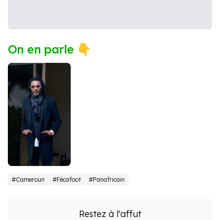
On en parle 👇
Rigobert
#Cameroun
#Fécafoot
#Panafricain
Song
Restez à l'affut