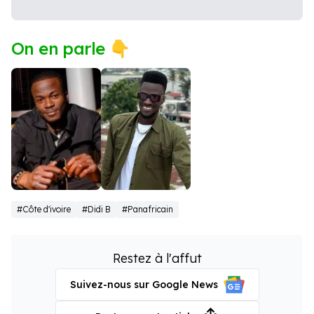
On en parle 👇
Debordo
Suspect 95
#Côte d'ivoire
#Didi B
#Panafricain
Leekunfa
Restez à l'affut
Suivez-nous sur Google News