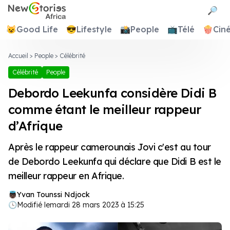
Newstories Africa
🔎
😺
Good Life
😎
Lifestyle
📸
People
📺
Télé
🍿
Cin
Accueil
>
People
>
Célébrité
Célébrité
People
Debordo Leekunfa considère Didi B
comme étant le meilleur rappeur
d’Afrique
Après le rappeur camerounais Jovi c'est au tour
de Debordo Leekunfa qui déclare que Didi B est le
meilleur rappeur en Afrique.
Yvan Tounssi Ndjock
🕓
Modifié le
mardi 28 mars 2023 à 15:25