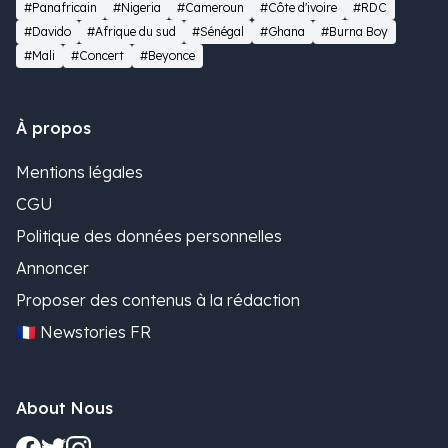
#Panafricain
#Nigeria
#Cameroun
#Côte d'ivoire
#RDC
#Davido
#Afrique du sud
#Sénégal
#Ghana
#Burna Boy
#Mali
#Concert
#Beyonce
À propos
Mentions légales
CGU
Politique des données personnelles
Annoncer
Proposer des contenus à la rédaction
🇫🇷 Newstories FR
About Nous