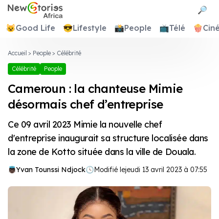
Newstories Africa
🔎
😺
Good Life
😎
Lifestyle
📸
People
📺
Télé
🍿
Cin
Accueil
>
People
>
Célébrité
Célébrité
People
Cameroun : la chanteuse Mimie
désormais chef d’entreprise
Ce 09 avril 2023 Mimie la nouvelle chef
d'entreprise inaugurait sa structure localisée dans
la zone de Kotto située dans la ville de Douala.
Yvan Tounssi Ndjock
🕓
Modifié le
jeudi 13 avril 2023 à 07:55