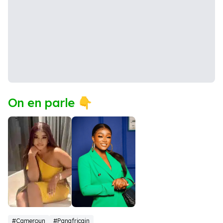
On en parle 👇
Mimie
Muriel
#Cameroun
#Panafricain