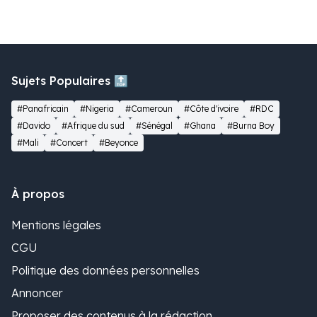
Sujets Populaires 🔝
#Panafricain
#Nigeria
#Cameroun
#Côte d'ivoire
#RDC
#Davido
#Afrique du sud
#Sénégal
#Ghana
#Burna Boy
#Mali
#Concert
#Beyonce
À propos
Mentions légales
CGU
Politique des données personnelles
Annoncer
Proposer des contenus à la rédaction