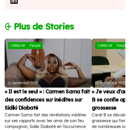
⨭ Plus de Stories
Célébrité
People
Célébrité
People
11 septembre 2025
10 septembre 2025
« Il est le seul » : Carmen Sama fait
« Je veux d’autr
des confidences sur inédites sur
B se confie apr
Sidiki Diabaté
grossesse
Carmen Sama fait des révélations inédites
Cardi B se dévoile 
sur ses rapports avec les amis de son feu
grossesse qui font fu
compagnon, Sidiki Diabaté en l’occurrence.
de nombreuses sem