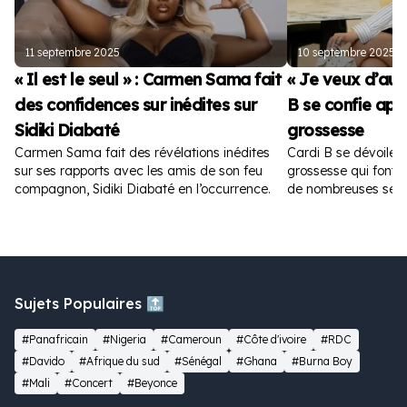
11 septembre 2025
10 septembre 2025
« Il est le seul » : Carmen Sama fait
« Je veux d’autr
des confidences sur inédites sur
B se confie apr
Sidiki Diabaté
grossesse
Carmen Sama fait des révélations inédites
Cardi B se dévoile 
sur ses rapports avec les amis de son feu
grossesse qui font fu
compagnon, Sidiki Diabaté en l’occurrence.
de nombreuses sem
Sujets Populaires 🔝
#Panafricain
#Nigeria
#Cameroun
#Côte d'ivoire
#RDC
#Davido
#Afrique du sud
#Sénégal
#Ghana
#Burna Boy
#Mali
#Concert
#Beyonce