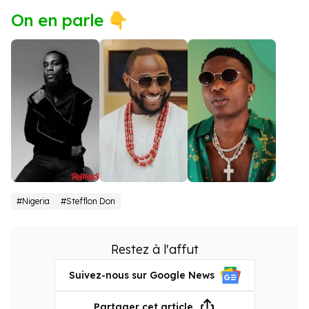
On en parle 👇
Burna Boy
Davido
Wizkid
#Nigeria
#Stefflon Don
Restez à l'affut
Suivez-nous sur Google News
Partager cet article