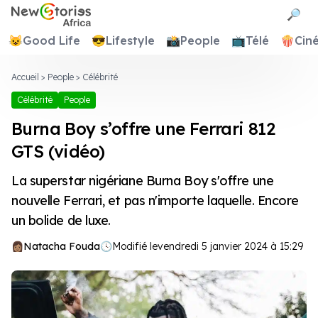
Newstories Africa
🔎
😺
Good Life
😎
Lifestyle
📸
People
📺
Télé
🍿
Cin
Accueil
>
People
>
Célébrité
Célébrité
People
Burna Boy s’offre une Ferrari 812
GTS (vidéo)
La superstar nigériane Burna Boy s'offre une
nouvelle Ferrari, et pas n'importe laquelle. Encore
un bolide de luxe.
Natacha Fouda
🕓
Modifié le
vendredi 5 janvier 2024 à 15:29