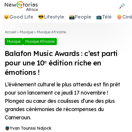
Newstories Africa
🔎
😺
Good Life
😎
Lifestyle
📸
People
📺
Télé
🍿
Cin
Accueil
>
Musique
>
Musique Africaine
Musique
Musique Africaine
Balafon Music Awards : c’est parti
pour une 10ᵉ édition riche en
émotions !
L’évènement culturel le plus attendu est fin prêt
pour son lancement ce jeudi 17 novembre !
Plongez au cœur des coulisses d’une des plus
grandes cérémonies de récompenses du
Cameroun.
Yvan Tounssi Ndjock