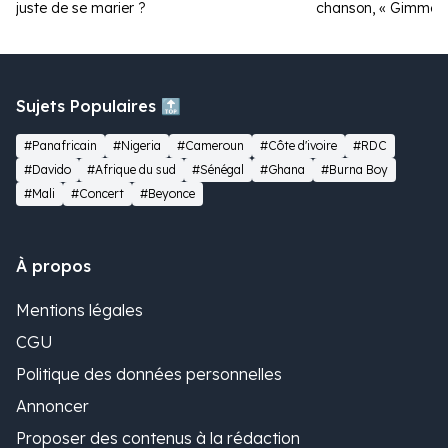
juste de se marier ?
chanson, « Gimme D
Sujets Populaires 🔝
#Panafricain
#Nigeria
#Cameroun
#Côte d'ivoire
#RDC
#Davido
#Afrique du sud
#Sénégal
#Ghana
#Burna Boy
#Mali
#Concert
#Beyonce
À propos
Mentions légales
CGU
Politique des données personnelles
Annoncer
Proposer des contenus à la rédaction