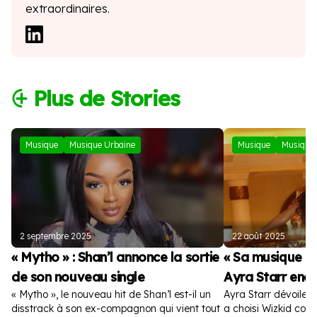
extraordinaires.
⨭ Plus de Stories
Musique
Musique Urbaine
Musique
Musique 
2 septembre 2025
22 août 2025
« Mytho » : Shan’l annonce la sortie
« Sa musique es
de son nouveau single
Ayra Starr enc
« Mytho », le nouveau hit de Shan’l est-il un
Ayra Starr dévoile la
disstrack à son ex-compagnon qui vient tout
a choisi Wizkid com