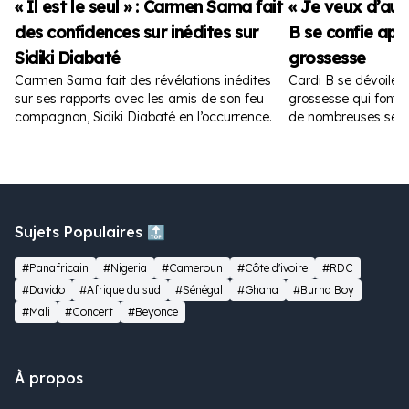
« Il est le seul » : Carmen Sama fait
« Je veux d’autr
des confidences sur inédites sur
B se confie apr
Sidiki Diabaté
grossesse
Carmen Sama fait des révélations inédites
Cardi B se dévoile 
sur ses rapports avec les amis de son feu
grossesse qui font fu
compagnon, Sidiki Diabaté en l’occurrence.
de nombreuses sem
Sujets Populaires 🔝
#Panafricain
#Nigeria
#Cameroun
#Côte d'ivoire
#RDC
#Davido
#Afrique du sud
#Sénégal
#Ghana
#Burna Boy
#Mali
#Concert
#Beyonce
À propos