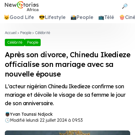
Newstories Africa
🔎
😺
Good Life
😎
Lifestyle
📸
People
📺
Télé
🍿
Cin
Accueil
>
People
>
Célébrité
Célébrité
People
Après son divorce, Chinedu Ikedieze
officialise son mariage avec sa
nouvelle épouse
L'acteur nigérian Chinedu Ikedieze confirme son
mariage et dévoile le visage de sa femme le jour
de son anniversaire.
Yvan Tounssi Ndjock
🕓
Modifié le
lundi 22 juillet 2024 à 09:53