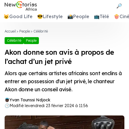
Newstories Africa
🔎
😺
Good Life
😎
Lifestyle
📸
People
📺
Télé
🍿
Cin
Accueil
>
People
>
Célébrité
Célébrité
People
Akon donne son avis à propos de
l’achat d’un jet privé
Alors que certains artistes africains sont enclins à
entrer en possession d'un jet privé, le chanteur
Akon donne un conseil avisé.
Yvan Tounssi Ndjock
🕓
Modifié le
vendredi 23 février 2024 à 11:56