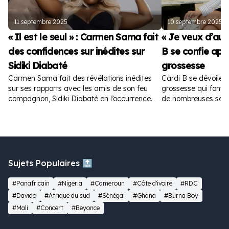
11 septembre 2025
10 septembre 2025
« Il est le seul » : Carmen Sama fait
« Je veux d’autr
des confidences sur inédites sur
B se confie apr
Sidiki Diabaté
grossesse
Carmen Sama fait des révélations inédites
Cardi B se dévoile 
sur ses rapports avec les amis de son feu
grossesse qui font fu
compagnon, Sidiki Diabaté en l’occurrence.
de nombreuses sem
Sujets Populaires 🔝
#Panafricain
#Nigeria
#Cameroun
#Côte d'ivoire
#RDC
#Davido
#Afrique du sud
#Sénégal
#Ghana
#Burna Boy
#Mali
#Concert
#Beyonce